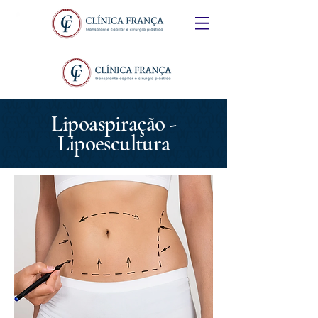
Lipoaspiração -
Lipoescultura