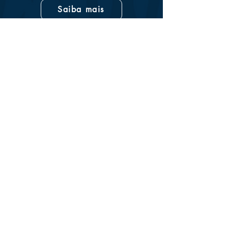
Saiba mais
Conheça
Clinica França
O Consultório Médico Particular do Dr.
França está localizado:
R. Padre Anchieta, 2050 - Bigorrilho,