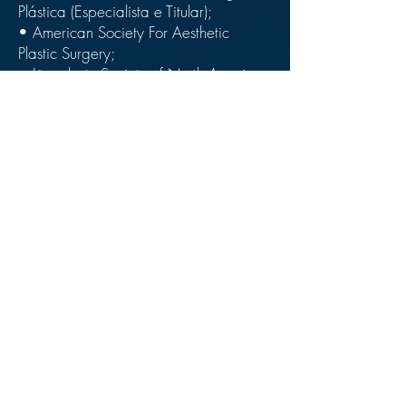
Plástica (Especialista e Titular);
• American Society For Aesthetic
Plastic Surgery;
• Lipoplasty Society of North America;
• Société Européenne de
Documentation et Recherche em
Chirurgie Esthétique;
• Mestre em Cirurgia Plástica pela
UFPR;
• International Society of Hair
Restoration Surgery (I.S.H.R.S.).
• Estágio na Clílica Koray Erdogan -
Instambul, Turquia, maior e melhor
centro de Transplante Capilar do
Mundo.