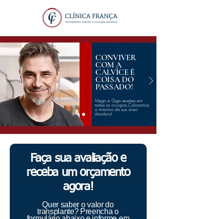
CONVIVER
COM A
CALVÍCE É
COISA DO
PASSADO!
Mega e Giga sessões em
todas as cirurgias.Colocamos
o máximo da sua área
doadora!
Faça sua avaliação e
receba um orçamento
agora!
Quer saber o valor do
transplante? Preencha o
formulário abaixo e informe em