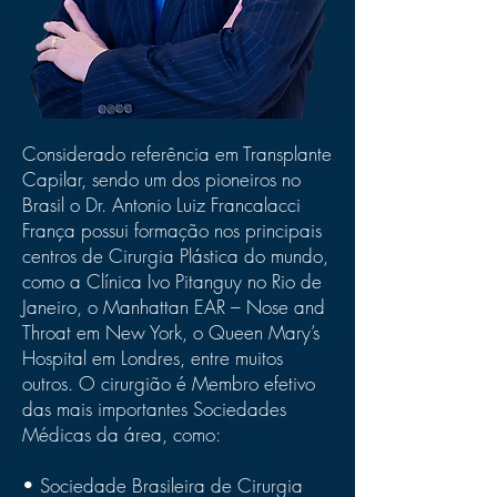
Considerado referência em Transplante
Capilar, sendo um dos pioneiros no
Brasil o Dr. Antonio Luiz Francalacci
França possui formação nos principais
centros de Cirurgia Plástica do mundo,
como a Clínica Ivo Pitanguy no Rio de
Janeiro, o Manhattan EAR – Nose and
Throat em New York, o Queen Mary’s
Hospital em Londres, entre muitos
outros. O cirurgião é Membro efetivo
das mais importantes Sociedades
Médicas da área, como:
• Sociedade Brasileira de Cirurgia