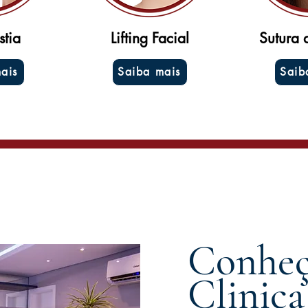
stia
Lifting Facial
Sutura 
ais
Saiba mais
Saib
Conhe
Clinica