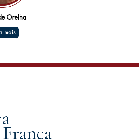
de Orelha
a mais
ça
 França