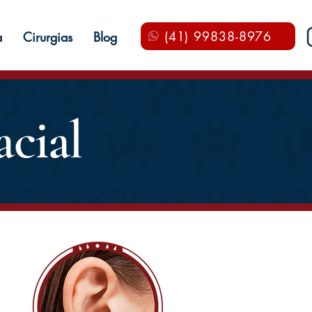
(41) 99838-8976
a
Cirurgias
Blog
acial