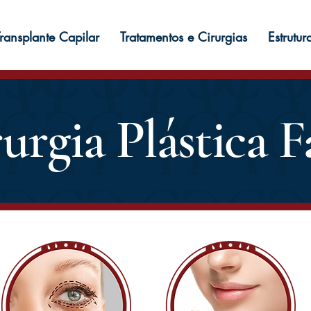
ransplante Capilar
Tratamentos e Cirurgias
Estrutur
urgia Plástica F